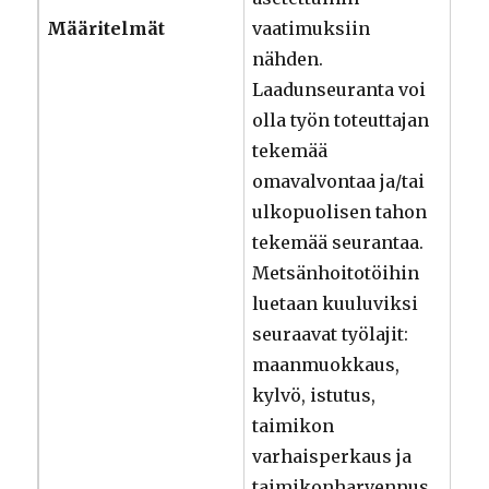
Määritelmät
vaatimuksiin
nähden.
Laadunseuranta voi
olla työn toteuttajan
tekemää
omavalvontaa ja/tai
ulkopuolisen tahon
tekemää seurantaa.
Metsänhoitotöihin
luetaan kuuluviksi
seuraavat työlajit:
maanmuokkaus,
kylvö, istutus,
taimikon
varhaisperkaus ja
taimikonharvennus.