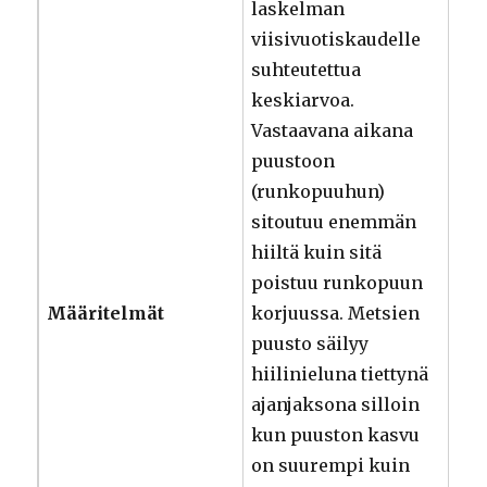
laskelman
viisivuotiskaudelle
suhteutettua
keskiarvoa.
Vastaavana aikana
puustoon
(runkopuuhun)
sitoutuu enemmän
hiiltä kuin sitä
poistuu runkopuun
Määritelmät
korjuussa. Metsien
puusto säilyy
hiilinieluna tiettynä
ajanjaksona silloin
kun puuston kasvu
on suurempi kuin