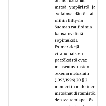
ole noudattanut
metsä-, ympäristö- ja
työlainsäädäntöä tai
niihin liittyviä
Suomen ratifioimia
kansainvälisiä
sopimuksia.
Esimerkkejä
viranomaisten
päätöksistä ovat:
maaseutuviraston
tekemä metsälain
(1093/1996) 20 § 2
momentin mukainen
metsänuudistamistöi
den teettämispäätös