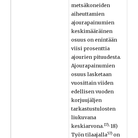
metsäkoneiden
aiheuttamien
ajourapainumien
keskimääräinen
osuus on enintään
viisi prosenttia
ajourien pituudesta.
Ajourapainumien
osuus lasketaan
vuosittain viiden
edellisen vuoden
korjuujäljen
tarkastustulosten
liukuvana
17),
keskiarvona.
18)
57)
Työn tilaajalla
on