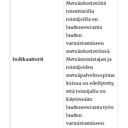
Metsänhoitotöitä
toteuttavilla
toimijoilla on
laadunseuranta
laadun
varmistamiseen
metsänhoitotöissä.
Indikaattorit
Metsänomistajan ja
toimijoiden
metsäpalvelusopimu
ksissa on edellytetty,
että toimijalla on
käytössään
laadunseuranta työn
laadun
varmistamiseen.