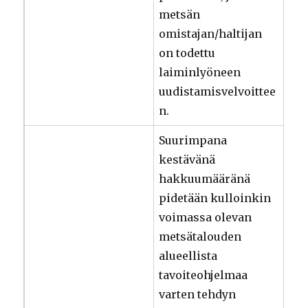
metsän
omistajan/haltijan
on todettu
laiminlyöneen
uudistamisvelvoittee
n.
Suurimpana
kestävänä
hakkuumääränä
pidetään kulloinkin
voimassa olevan
metsätalouden
alueellista
tavoiteohjelmaa
varten tehdyn