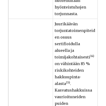
huolehditaan
hyönteistuhojen
torjunnasta.
Juurikäävän
torjuntatoimenpiteid
en osuus
sertifioidulla
alueella ja
14)
toimijakohtaisesti
on vähintään 85 %
riskikohteiden
hakkuupinta-
15)
alasta
.
Kasvatushakkuissa
vaurioituneiden
puiden