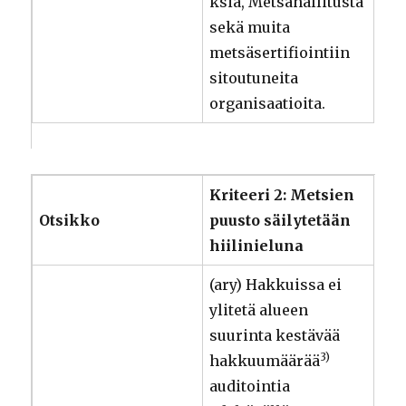
ksiä, Metsähallitusta
sekä muita
metsäsertifiointiin
sitoutuneita
organisaatioita.
Kriteeri 2: Metsien
Otsikko
puusto säilytetään
hiilinieluna
(ary) Hakkuissa ei
ylitetä alueen
suurinta kestävää
3)
hakkuumäärää
auditointia