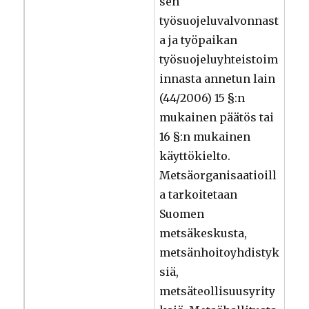
sen
työsuojeluvalvonnast
a ja työpaikan
työsuojeluyhteistoim
innasta annetun lain
(44/2006) 15 §:n
mukainen päätös tai
16 §:n mukainen
käyttökielto.
Metsäorganisaatioill
a tarkoitetaan
Suomen
metsäkeskusta,
metsänhoitoyhdistyk
siä,
metsäteollisuusyrity