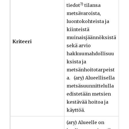
7)
tiedot
tilansa
metsävaroista,
luontokohteista ja
kiinteistä
muinaisjäännöksistä
Kriteeri
sekä arvio
hakkuumahdollisuu
ksista ja
metsänhoitotarpeist
a. (ary) Alueellisella
metsäsuunnittelulla
edistetään metsien
kestävää hoitoa ja
käyttöä.
(ary) Alueelle on