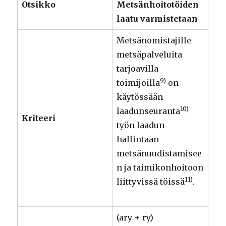
Otsikko
Metsänhoitotöiden
laatu varmistetaan
Metsänomistajille
metsäpalveluita
tarjoavilla
9)
toimijoilla
on
käytössään
10)
laadunseuranta
Kriteeri
työn laadun
hallintaan
metsänuudistamisee
n ja taimikonhoitoon
11)
liittyvissä töissä
.
(ary + ry)