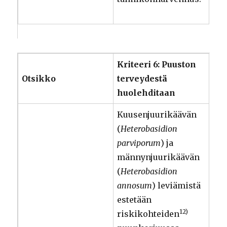
Kriteeri 6: Puuston
Otsikko
terveydestä
huolehditaan
Kuusenjuurikäävän
(
Heterobasidion
parviporum
) ja
männynjuurikäävän
(
Heterobasidion
annosum
) leviämistä
estetään
12)
riskikohteiden