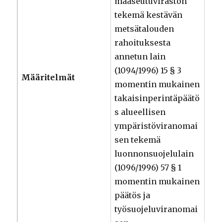
maaseutuviraston
tekemä kestävän
metsätalouden
rahoituksesta
annetun lain
(1094/1996) 15 § 3
Määritelmät
momentin mukainen
takaisinperintäpäätö
s alueellisen
ympäristöviranomai
sen tekemä
luonnonsuojelulain
(1096/1996) 57 § 1
momentin mukainen
päätös ja
työsuojeluviranomai