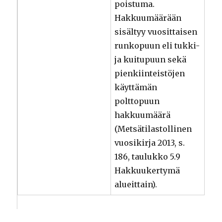
poistuma.
Hakkuumäärään
sisältyy vuosittaisen
runkopuun eli tukki-
ja kuitupuun sekä
pienkiinteistöjen
käyttämän
polttopuun
hakkuumäärä
(Metsätilastollinen
vuosikirja 2013, s.
186, taulukko 5.9
Hakkuukertymä
alueittain).