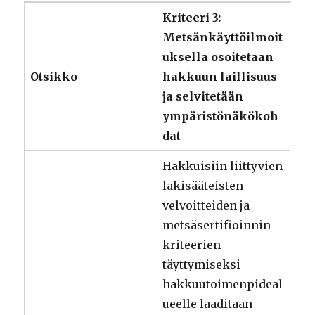
Kriteeri 3:
Metsänkäyttöilmoit
uksella osoitetaan
Otsikko
hakkuun laillisuus
ja selvitetään
ympäristönäkökoh
dat
Hakkuisiin liittyvien
lakisääteisten
velvoitteiden ja
metsäsertifioinnin
kriteerien
täyttymiseksi
hakkuutoimenpideal
ueelle laaditaan