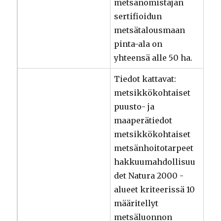
metsänomistajan
sertifioidun
metsätalousmaan
pinta-ala on
yhteensä alle 50 ha.
Tiedot kattavat:
metsikkökohtaiset
puusto- ja
maaperätiedot
metsikkökohtaiset
metsänhoitotarpeet
hakkuumahdollisuu
det Natura 2000 -
alueet kriteerissä 10
määritellyt
metsäluonnon