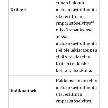
ennen hakkuita
Kriteeri
metsänkäyttöilmoitu
s tai erillinen
6)
ympäristöselvitys
niissä tapauksissa,
joissa
metsänkäyttöilmoitu
s ei ole lakisääteinen
eikä sitä ole tehty.
Kriteeri ei koske
kotitarvehakkuita.
Hakkuuseen on tehty
metsänkäyttöilmoitu
Indikaattorit
s tai erillinen
ympäristöselvitys.