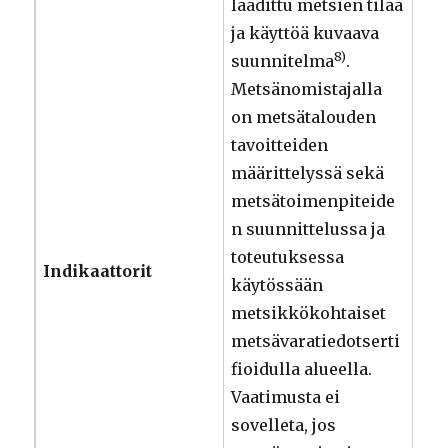
laadittu metsien tilaa
ja käyttöä kuvaava
8)
suunnitelma
.
Metsänomistajalla
on metsätalouden
tavoitteiden
määrittelyssä sekä
metsätoimenpiteide
n suunnittelussa ja
toteutuksessa
Indikaattorit
käytössään
metsikkökohtaiset
metsävaratiedotserti
fioidulla alueella.
Vaatimusta ei
sovelleta, jos