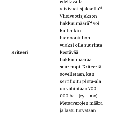
edeltävällä
4)
viisivuotisjaksolla
.
Viisivuotisjakson
5)
hakkuumäärä
voi
kuitenkin
luonnontuhon
vuoksi olla suurinta
Kriteeri
kestävää
hakkuumäärää
suurempi. Kriteeriä
sovelletaan, kun
sertifioitu pinta-ala
on vähintään 700
000 ha. (ry + mo)
Metsävarojen määrä
ja laatu turvataan