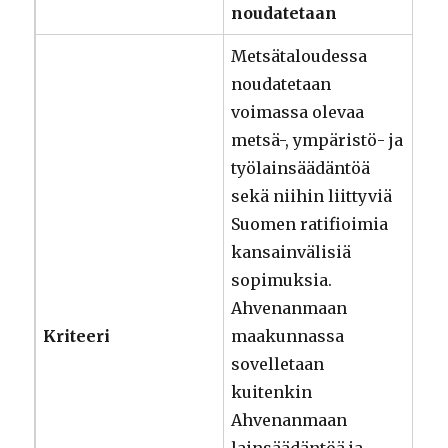
noudatetaan
Metsätaloudessa
noudatetaan
voimassa olevaa
metsä-, ympäristö- ja
työlainsäädäntöä
sekä niihin liittyviä
Suomen ratifioimia
kansainvälisiä
sopimuksia.
Ahvenanmaan
Kriteeri
maakunnassa
sovelletaan
kuitenkin
Ahvenanmaan