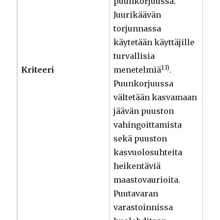
puunkorjuussa.
Juurikäävän
torjunnassa
käytetään käyttäjille
turvallisia
13)
Kriteeri
menetelmiä
.
Puunkorjuussa
vältetään kasvamaan
jäävän puuston
vahingoittamista
sekä puuston
kasvuolosuhteita
heikentäviä
maastovaurioita.
Puutavaran
varastoinnissa