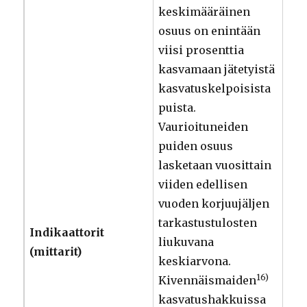
keskimääräinen
osuus on enintään
viisi prosenttia
kasvamaan jätetyistä
kasvatuskelpoisista
puista.
Vaurioituneiden
puiden osuus
lasketaan vuosittain
viiden edellisen
vuoden korjuujäljen
tarkastustulosten
Indikaattorit
liukuvana
(mittarit)
keskiarvona.
16)
Kivennäismaiden
kasvatushakkuissa