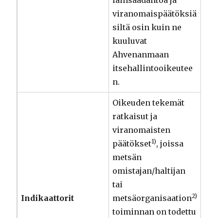
lainsäädäntöä ja
viranomaispäätöksiä
siltä osin kuin ne
kuuluvat
Ahvenanmaan
itsehallintooikeutee
n.
Oikeuden tekemät
ratkaisut ja
viranomaisten
1)
päätökset
, joissa
metsän
omistajan/haltijan
tai
2)
Indikaattorit
metsäorganisaation
toiminnan on todettu