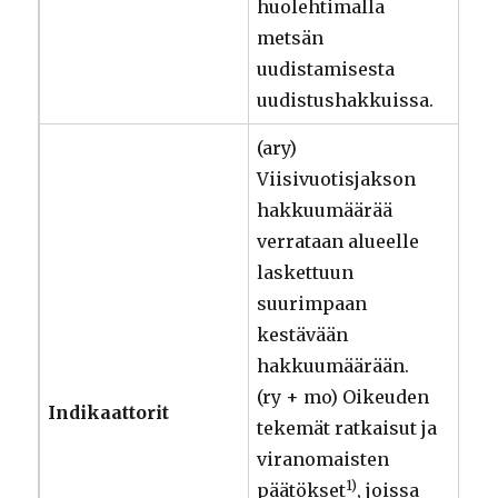
huolehtimalla
metsän
uudistamisesta
uudistushakkuissa.
(ary)
Viisivuotisjakson
hakkuumäärää
verrataan alueelle
laskettuun
suurimpaan
kestävään
hakkuumäärään.
(ry + mo) Oikeuden
Indikaattorit
tekemät ratkaisut ja
viranomaisten
1)
päätökset
, joissa