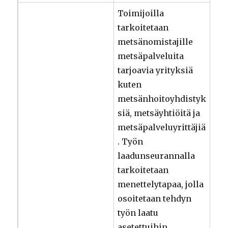
Toimijoilla
tarkoitetaan
metsänomistajille
metsäpalveluita
tarjoavia yrityksiä
kuten
metsänhoitoyhdistyk
siä, metsäyhtiöitä ja
metsäpalveluyrittäjiä
. Työn
laadunseurannalla
tarkoitetaan
menettelytapaa, jolla
osoitetaan tehdyn
työn laatu
asetettuihin