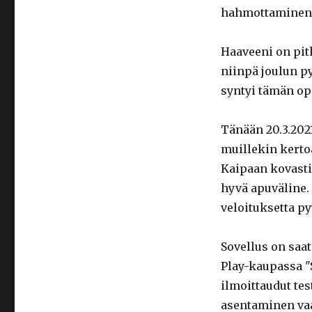
hahmottaminen 
Haaveeni on pitk
niinpä joulun p
syntyi tämän op
Tänään 20.3.2021
muillekin kert
Kaipaan kovasti
hyvä apuväline.
veloituksetta p
Sovellus on saat
Play-kaupassa "
ilmoittaudut tes
asentaminen va