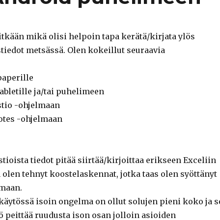
tkään mikä olisi helpoin tapa kerätä/kirjata ylös
tiedot metsässä. Olen kokeillut seuraavia
paperille
abletille ja/tai puhelimeen
tio -ohjelmaan
tes -ohjelmaan
stioista tiedot pitää siirtää/kirjoittaa erikseen Exceliin
n olen tehnyt koostelaskennat, jotka taas olen syöttänyt
maan.
käytössä isoin ongelma on ollut solujen pieni koko ja s
 peittää ruudusta ison osan jolloin asioiden