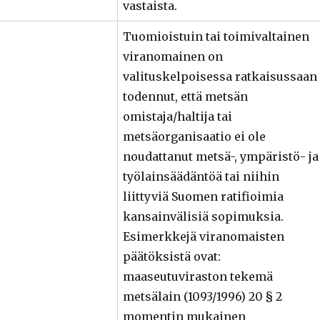
vastaista.
Tuomioistuin tai toimivaltainen
viranomainen on
valituskelpoisessa ratkaisussaan
todennut, että metsän
omistaja/haltija tai
metsäorganisaatio ei ole
noudattanut metsä-, ympäristö- ja
työlainsäädäntöä tai niihin
liittyviä Suomen ratifioimia
kansainvälisiä sopimuksia.
Esimerkkejä viranomaisten
päätöksistä ovat:
maaseutuviraston tekemä
metsälain (1093/1996) 20 § 2
momentin mukainen