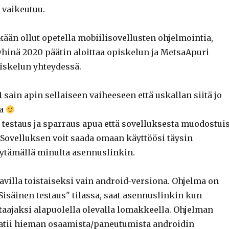
vaikeutuu.
ään ollut opetella mobiilisovellusten ohjelmointia,
yhinä 2020 päätin aloittaa opiskelun ja MetsaApuri
iskelun yhteydessä.
 sain apin sellaiseen vaiheeseen että uskallan siitä jo
oa
 testaus ja sparraus apua että sovelluksesta muodostuis
 Sovelluksen voit saada omaan käyttöösi täysin
yytämällä minulta asennuslinkin.
avilla toistaiseksi vain android-versiona. Ohjelma on
Sisäinen testaus" tilassa, saat asennuslinkin kun
taajaksi alapuolella olevalla lomakkeella. Ohjelman
atii hieman osaamista/paneutumista androidin