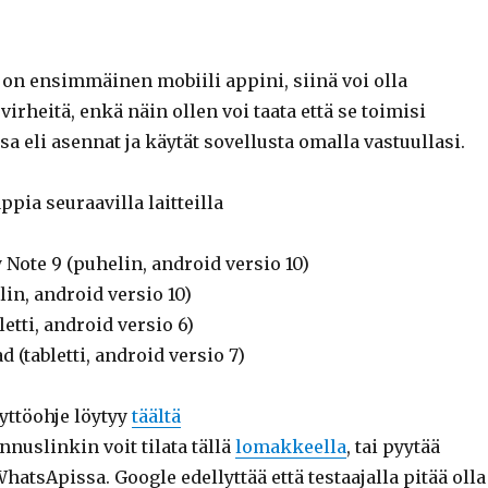
on ensimmäinen mobiili appini, siinä voi olla
virheitä, enkä näin ollen voi taata että se toimisi
ssa eli asennat ja käytät sovellusta omalla vastuullasi.
ppia seuraavilla laitteilla
Note 9 (puhelin, android versio 10)
in, android versio 10)
letti, android versio 6)
(tabletti, android versio 7)
ttöohje löytyy
täältä
nuslinkin voit tilata tällä
lomakkeella
, tai pyytää
WhatsApissa. Google edellyttää että testaajalla pitää olla