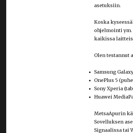
asetuksiin.
Koska kyseessä 
ohjelmointi ym. 
kaikissa laittei
Olen testannut a
Samsung Galaxy 
OnePlus 5 (puhel
Sony Xperia (tab
Huawei MediaPad 
MetsaApurin käy
Sovelluksen asen
Signaalissa tai 