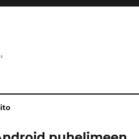
ta
ito
Android puhelimeen