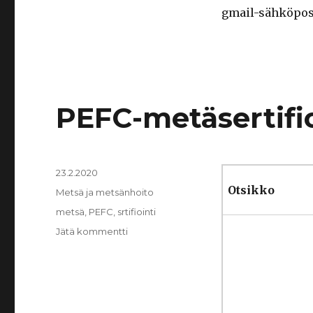
gmail-sähköpost
PEFC-metäsertifio
Julkaistu
23.2.2020
Otsikko
Kategoriat
Metsä ja metsänhoito
Avainsanat
metsä
,
PEFC
,
srtifiointi
artikkeliin
Jätä kommentti
PEFC-
metäsertifioinnin
kriteerit