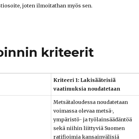
iosoite, joten ilmoitathan myös sen.
innin kriteerit
Kriteeri 1: Lakisääteisiä
vaatimuksia noudatetaan
Metsätaloudessa noudatetaan
voimassa olevaa metsä-,
ympäristö- ja työlainsäädäntöä
sekä niihin liittyviä Suomen
ratifioimia kansainvälisiä