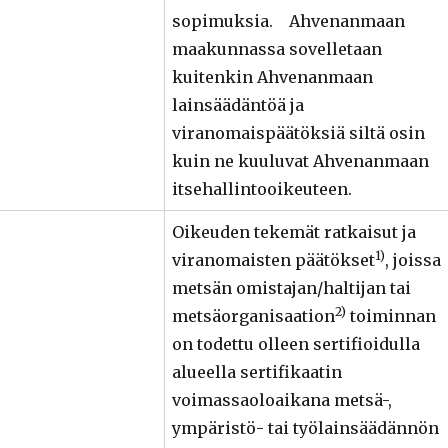
sopimuksia. Ahvenanmaan
maakunnassa sovelletaan
kuitenkin Ahvenanmaan
lainsäädäntöä ja
viranomaispäätöksiä siltä osin
kuin ne kuuluvat Ahvenanmaan
itsehallintooikeuteen.
Oikeuden tekemät ratkaisut ja
1)
viranomaisten päätökset
, joissa
metsän omistajan/haltijan tai
2)
metsäorganisaation
toiminnan
on todettu olleen sertifioidulla
alueella sertifikaatin
voimassaoloaikana metsä-,
ympäristö- tai työlainsäädännön