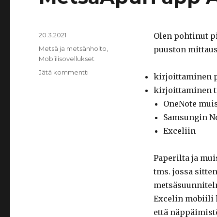
Julkaistu
20.3.2021
Olen pohtinut pi
Kategoriat
Metsä ja metsänhoito
,
puuston mittaus
Mobiilisovellukset
artikkeliin
Jätä kommentti
kirjoittaminen 
MetsaApuri
kirjoittaminen t
app
Android
OneNote muis
puhelimeen
Samsungin No
Exceliin
Paperilta ja mui
tms. jossa sitte
metsäsuunnitel
Excelin mobiili 
että näppäimistö