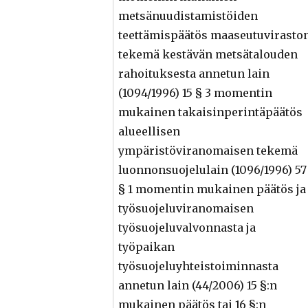
metsänuudistamistöiden
teettämispäätös maaseutuvirasto
tekemä kestävän metsätalouden
rahoituksesta annetun lain
(1094/1996) 15 § 3 momentin
mukainen takaisinperintäpäätös
alueellisen
ympäristöviranomaisen tekemä
luonnonsuojelulain (1096/1996) 57
§ 1 momentin mukainen päätös ja
työsuojeluviranomaisen
työsuojeluvalvonnasta ja
työpaikan
työsuojeluyhteistoiminnasta
annetun lain (44/2006) 15 §:n
mukainen päätös tai 16 §:n